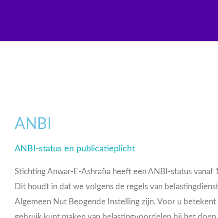
Ga
naar
de
inhoud
ANBI
ANBI-status en publicatieplicht
Stichting Anwar-E-Ashrafia heeft een ANBI-status vanaf
Dit houdt in dat we volgens de regels van belastingdiens
Algemeen Nut Beogende Instelling zijn. Voor u betekent 
gebruik kunt maken van belastingvoordelen bij het doen 