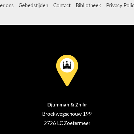
er ons
Gebedstijden
Contact
Bibliotheek
Privacy Poli
Djummah & Zhikr
Broekwegschouw 199
2726 LC Zoetermeer